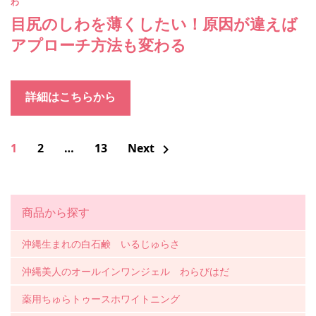
わ
目尻のしわを薄くしたい！原因が違えば
アプローチ方法も変わる
詳細はこちらから
1
2
…
13
Next
chevron_right
商品から探す
沖縄生まれの白石鹸 いるじゅらさ
沖縄美人のオールインワンジェル わらびはだ
薬用ちゅらトゥースホワイトニング