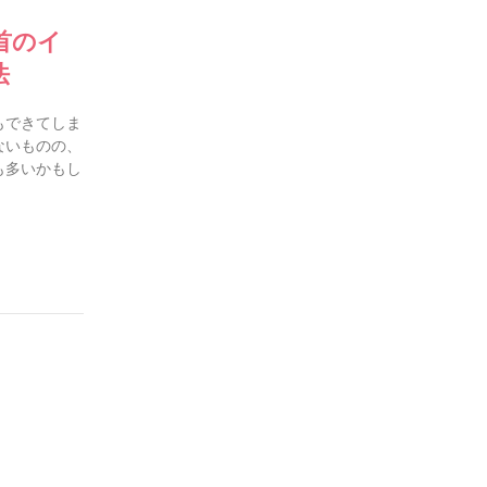
首のイ
法
もできてしま
ないものの、
も多いかもし