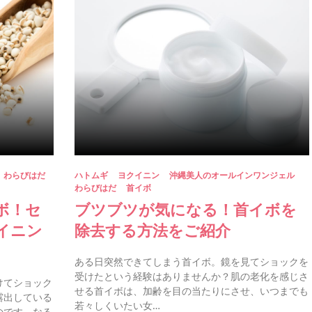
 わらびはだ
ハトムギ
ヨクイニン
沖縄美人のオールインワンジェル
わらびはだ
首イボ
ボ！セ
ブツブツが気になる！首イボを
イニン
除去する方法をご紹介
ある日突然できてしまう首イボ。鏡を見てショックを
受けたという経験はありませんか？肌の老化を感じさ
けてショック
せる首イボは、加齢を目の当たりにさせ、いつまでも
露出している
若々しくいたい女…
のです。なる