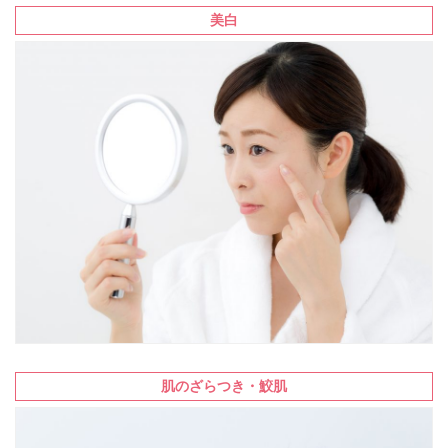
美白
肌のざらつき・鮫肌