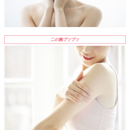
二の腕プツプツ