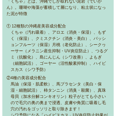
「くちゃ」とは、沖縄でしか取れない泥岩（でいが
ん）。珊瑚や海藻が蓄積して層になり、粘土状になっ
た泥が特徴
① 12種類の沖縄産美容成分配合
くちゃ（汚れ吸着）、アロエ（消炎・保湿）、もず
く（保湿）、クミスクチン（消炎・美白）、パッシ
ョンフルーツ（保湿）月桃（老化防止）、シークヮ
ーサー（メラニン産生抑制・UV炎症防止）、つるグ
ミ（抗酸化）、島にんじん（シワ改善）、よもぎ
（細胞賦活）、ゴーヤー（活性酸素抑制）、ハイビ
スカス（シワ予防）
②4種の美容成分配合
馬油（保湿・肌柔軟）、馬プラセンタ（美白・保
湿・細胞賦活）、柿タンニン（消臭・殺菌）、真珠
母貝（加水分解コンキオリン）粒子がとても小さい
ので毛穴の奥の奥まで浸透、皮膚や角質に吸着し毛
穴の汚れをゴッソリと取り除きます！
シワ予防になる「ハイビスカス」UV炎症防止効果が