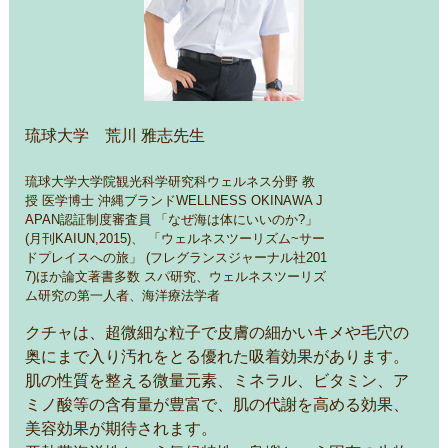
琉球大学 荒川 雅志先生
琉球大学大学院観光科学研究科ウェルネス分野 教
授 医学博士 沖縄ブランドWELLNESS OKINAWA J
APAN認証制度審査員 「なぜ海は体にいいのか?」
(月刊KAIUN,2015)、 「ウェルネスツーリズム~サー
ドプレイスへの旅」 (フレグランスジャーナル社201
7)ほか論文著書多数 スパ研究、ウェルネスツーリズ
ム研究の第一人者、海洋療法学者
クチャは、超微細な粒子で皮膚の細かいキメや毛穴の
奥にまで入り汚れをとる優れた吸着効果があります。
肌の性質を整える微量元素、ミネラル、ビタミン、ア
ミノ酸等の含有量が豊富で、肌の代謝を高める効果、
美容効果が期待されます。