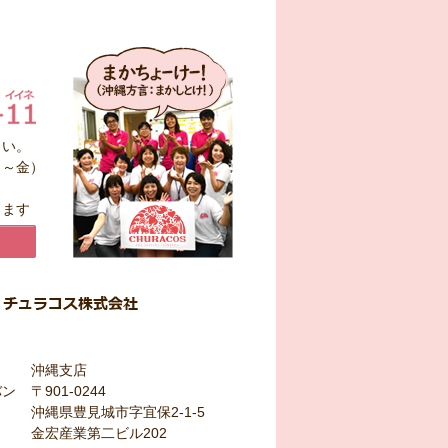
さい。
月～金）
ります
沖縄支店
バン
〒901-0244
沖縄県豊見城市字宜保2-1-5
金宏産業第二ビル202