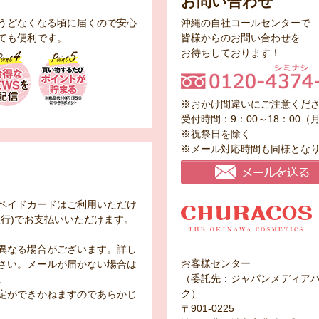
お問い合わせ
うどなくなる頃に届くので安心
沖縄の自社コールセンターで
ても便利です。
皆様からのお問い合わせを
お待ちしております！
※おかけ間違いにご注意くだ
受付時間：9：00～18：00（
※祝祭日を除く
※メール対応時間も同様とな
ペイドカードはご利用いただけ
行)でお支払いいただけます。
異なる場合がございます。詳し
お客様センター
さい。メールが届かない場合は
（委託先：ジャパンメディア
。
ク）
定ができかねますのであらかじ
〒901-0225